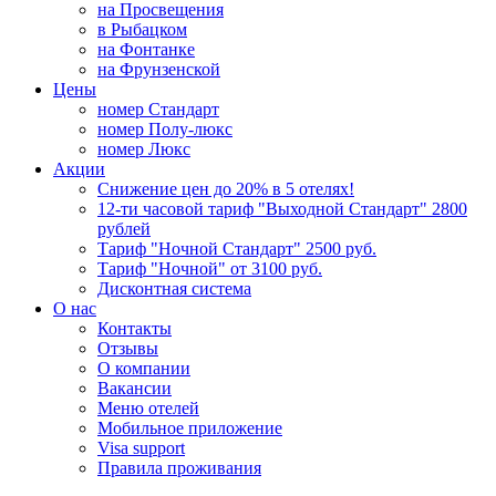
на Просвещения
в Рыбацком
на Фонтанке
на Фрунзенской
Цены
номер Стандарт
номер Полу-люкс
номер Люкс
Акции
Снижение цен до 20% в 5 отелях!
12-ти часовой тариф "Выходной Стандарт" 2800
рублей
Тариф "Ночной Стандарт" 2500 руб.
Тариф "Ночной" от 3100 руб.
Дисконтная система
О нас
Контакты
Отзывы
О компании
Вакансии
Меню отелей
Мобильное приложение
Visa support
Правила проживания