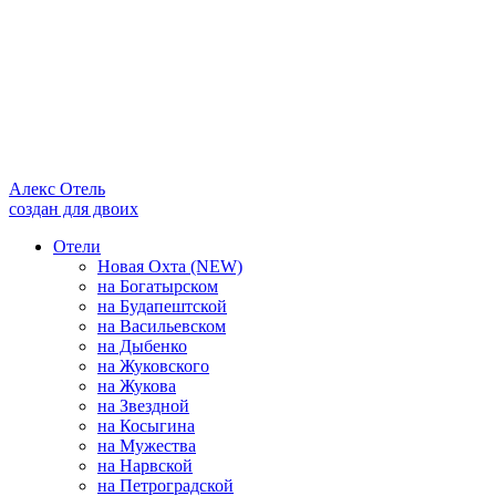
Алекс Отель
создан для двоих
Отели
Новая Охта (NEW)
на Богатырском
на Будапештской
на Васильевском
на Дыбенко
на Жуковского
на Жукова
на Звездной
на Косыгина
на Мужества
на Нарвской
на Петроградской